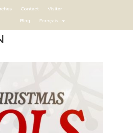
nches
Contact
Visiter
Blog
Français
N