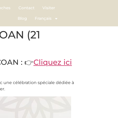
nches
Contact
Visiter
Blog
Français
COAN (21
OAN : 👉
Cliquez ici
c une célébration spéciale dédiée à
er.