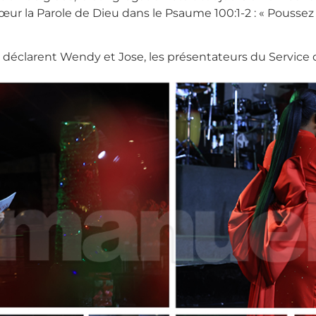
 cœur la Parole de Dieu dans le Psaume 100:1-2 : « Poussez 
n », déclarent Wendy et Jose, les présentateurs du Servi