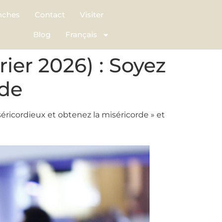
nches
Contact
Visiter
Blog
Français
ier 2026) : Soyez
rde
éricordieux et obtenez la miséricorde » et