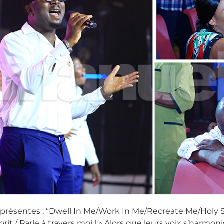
s présentes : “Dwell In Me/Work In Me/Recreate Me/Holy
it / Parle à travers moi ! » Alors que leurs voix s’harmon