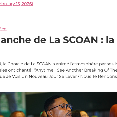
bruary 15, 2026)
râce
anche de La SCOAN : la 
, la Chorale de La SCOAN a animé l’atmosphère par ses 
idèles ont chanté : “Anytime I See Another Breaking Of 
Que Je Vois Un Nouveau Jour Se Lever / Nous Te Rendons G