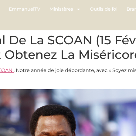
EmmanuelTV
Ministères
Outils de foi
Bra
l De La SCOAN (15 Févr
t Obtenez La Misérico
COAN
, Notre année de joie débordante, avec « Soyez mis