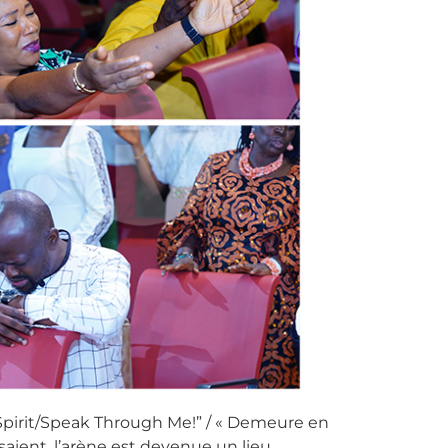
 Spirit/Speak Through Me!” / « Demeure en
isaient, l’arène est devenue un lieu