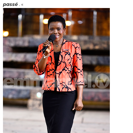
passé
. «