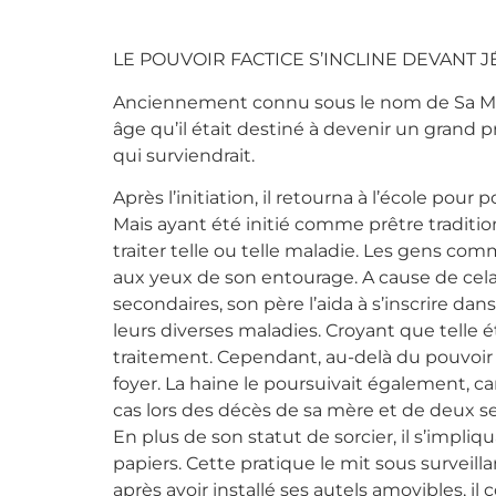
LE POUVOIR FACTICE S’INCLINE DEVANT J
Anciennement connu sous le nom de Sa Maj
âge qu’il était destiné à devenir un grand 
qui surviendrait.
Après l’initiation, il retourna à l’école pour
Mais ayant été initié comme prêtre traditionn
traiter telle ou telle maladie. Les gens comm
aux yeux de son entourage. A cause de cela 
secondaires, son père l’aida à s’inscrire d
leurs diverses maladies. Croyant que telle é
traitement. Cependant, au-delà du pouvoir m
foyer. La haine le poursuivait également, ca
cas lors des décès de sa mère et de deux se
En plus de son statut de sorcier, il s’impl
papiers. Cette pratique le mit sous surveill
après avoir installé ses autels amovibles, 