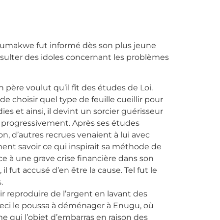
umakwe fut informé dès son plus jeune
onsulter des idoles concernant les problèmes
n père voulut qu’il fît des études de Loi.
e choisir quel type de feuille cueillir pour
es et ainsi, il devint un sorcier guérisseur
sa progressivement. Après ses études
n, d’autres recrues venaient à lui avec
iment savoir ce qui inspirait sa méthode de
ce à une grave crise financière dans son
 fut accusé d’en être la cause. Tel fut le
.
r reproduire de l’argent en lavant des
. Ceci le poussa à déménager à Enugu, où
me qui l’objet d’embarras en raison des