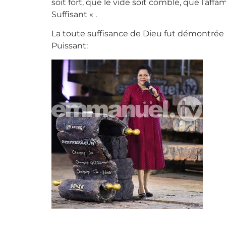
soit fort, que le vide soit comblé, que l’aff
Suffisant « .
La toute suffisance de Dieu fut démontrée 
Puissant:
Évangeliste Eve