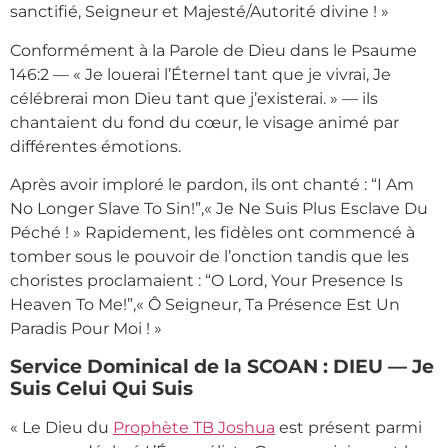
sanctifié, Seigneur et Majesté/Autorité divine ! »
Conformément à la Parole de Dieu dans le Psaume
146:2 — « Je louerai l’Éternel tant que je vivrai, Je
célébrerai mon Dieu tant que j’existerai. » — ils
chantaient du fond du cœur, le visage animé par
différentes émotions.
Après avoir imploré le pardon, ils ont chanté : “I Am
No Longer Slave To Sin!”,« Je Ne Suis Plus Esclave Du
Péché ! » Rapidement, les fidèles ont commencé à
tomber sous le pouvoir de l’onction tandis que les
choristes proclamaient : “O Lord, Your Presence Is
Heaven To Me!”,« Ô Seigneur, Ta Présence Est Un
Paradis Pour Moi ! »
Service Dominical de la SCOAN : DIEU — Je
Suis Celui Qui Suis
« Le Dieu du
Prophète TB Joshua
est présent parmi