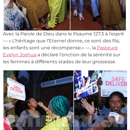
Avec la Parole de Dieu dans le Psaume 127:3 à l’esprit
— « L’héritage que l’Eternel donne, ce sont des fils;
les enfants sont une récompense.» —, la
Pasteure
Evelyn Joshua
a déclaré l’onction de la sérénité sur
les femmes à différents stades de leur grossesse.