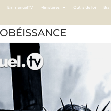
EmmanuelTV
Ministères
Outils de foi
Bra
’OBÉISSANCE