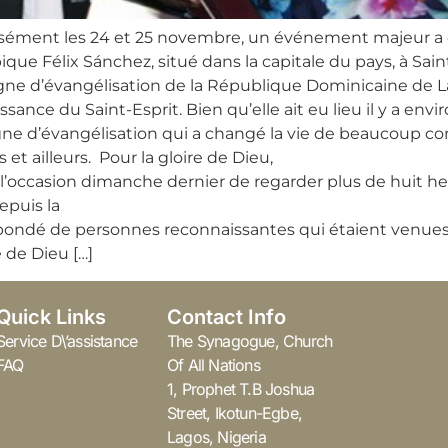
cisément les 24 et 25 novembre, un événement majeur a e
ue Félix Sánchez, situé dans la capitale du pays, à Sain
e d’évangélisation de la République Dominicaine de 
issance du Saint-Esprit. Bien qu’elle ait eu lieu il y a envi
gne d’évangélisation qui a changé la vie de beaucoup co
 et ailleurs. Pour la gloire de Dieu,
l’occasion dimanche dernier de regarder plus de huit h
epuis la
 bondé de personnes reconnaissantes qui étaient venue
e de Dieu […]
Quick Links
Contact Info
Service D\’assistance
The Synagogue, Church
FAQ
Of All Nations
1, Prophet T.B Joshua
Street, Ikotun-Egbe,
Lagos, Nigeria