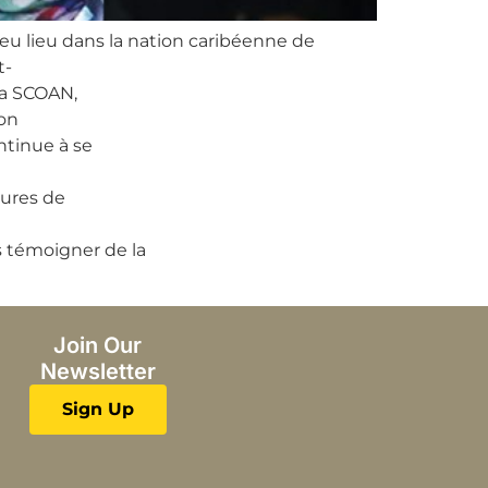
u lieu dans la nation caribéenne de
t-
La SCOAN,
ron
ntinue à se
eures de
s témoigner de la
Join Our
Newsletter
Sign Up