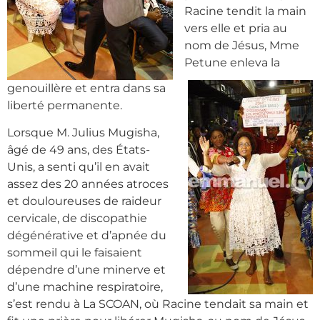
Racine tendit la main
vers elle et pria au
nom de Jésus, Mme
Petune enleva la
genouillère et entra dans sa
liberté permanente.
Lorsque M. Julius Mugisha,
âgé de 49 ans, des États-
Unis, a senti qu’il en avait
assez des 20 années atroces
et douloureuses de raideur
cervicale, de discopathie
dégénérative et d’apnée du
sommeil qui le faisaient
dépendre d’une minerve et
d’une machine respiratoire,
s’est rendu à La SCOAN, où Racine tendait sa main et