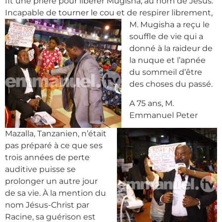
fit une prière pour libérer Mugisha, au nom de Jésus.
Incapable de tourner le cou et de
respirer librement,
M. Mugisha a reçu le
souffle de vie qui a
donné à la raideur de
la nuque et l’apnée
du sommeil d’être
des choses du passé.
A 75 ans, M.
Emmanuel Peter
Mazalla, Tanzanien, n’était
pas préparé à ce que ses
trois années de perte
auditive puisse se
prolonger un autre jour
de sa vie. À la mention du
nom Jésus-Christ par
Racine, sa guérison est