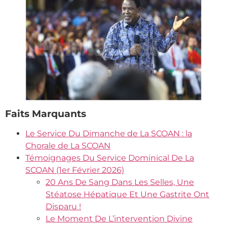
Faits Marquants
Le Service Du Dimanche de La SCOAN : la
Chorale de La SCOAN
Témoignages Du Service Dominical De La
SCOAN (1er Février 2026)
20 Ans De Sang Dans Les Selles, Une
Stéatose Hépatique Et Une Gastrite Ont
Disparu !
Le Moment De L’intervention Divine