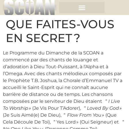
QUE FAITES-VOUS
EN SECRET ?
Le Programme du Dimanche de la SCOAN a
commencé par des chants de louange et
d’adoration à Dieu Tout-Puissant, à l’Alpha et à
l’Omega. Avec des chants mélodieux composés par
le Prophète T.B. Joshua, la Chorale d’Emmanuel TV a
accueilli le Saint-Esprit qui ne connaît aucune
barrière de distance ou de temps. Les chansons
composées par le serviteur de Dieu étaient
“
I Live
To Worship »
(Je Vis Pour T’Adorer),
“
Loved By God »
(Je Suis Aimé(e) De Dieu), “
Flow From You »
(Que
Cela Découle De Toi), “ Yes Lord » (Oui Seigneur) et
“
No One Like You »
(Personne Comme Toi).