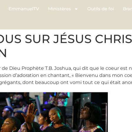
EmmanuelTV
Ministères
Outils de foi
Bra
US SUR JÉSUS CHRIS
N
r de Dieu Prophète T.B. Joshua, qui dit que le coeur est n
on d’adoration en chantant, « Bienvenu dans mon coeur 
ngrégants, dont beaucoup ont vomi tout ce qui était ano