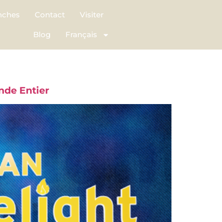
nches
Contact
Visiter
Blog
Français
nde Entier