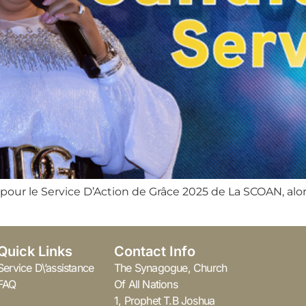
our le Service D’Action de Grâce 2025 de La SCOAN, alor
Quick Links
Contact Info
Service D\’assistance
The Synagogue, Church
FAQ
Of All Nations
1, Prophet T.B Joshua