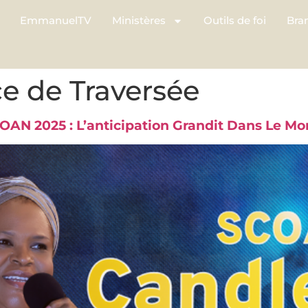
EmmanuelTV
Ministères
Outils de foi
Bra
ce de Traversée
OAN 2025 : L’anticipation Grandit Dans Le Mo