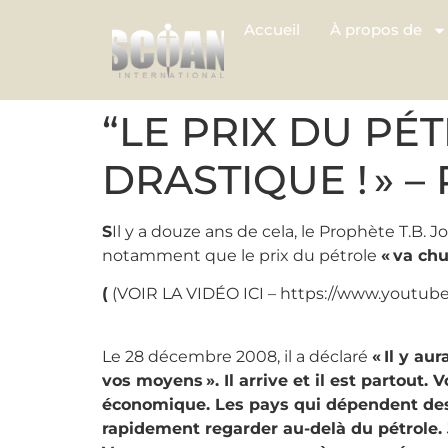
Accueil
À propos de
“LE PRIX DU PÉ
DRASTIQUE ! » –
S
Il y a douze ans de cela, le Prophète T.B
notamment que le prix du pétrole
« va chu
(
(VOIR LA VIDÉO ICI – https://www.yout
Le 28 décembre 2008, il a déclaré
« Il y au
vos moyens ». Il arrive et il est partout.
économique. Les pays qui dépendent des
rapidement regarder au-delà du pétrole.